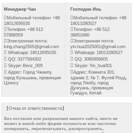
Менеджер Чан
Господин Инь
Мобильный телефон: +86
Мобильный телефон: +86
18012695035
18013280527
Телефон: +86 512
Телефон: +86 512
57888959
36851680
Электронная почта:
Электронная почта:
king.zhang2505@gmail.com
yin.hua2025001@gmail.com
Whatsapp: 18012695035
Whatsapp: 18013280527
QQ: 3377584302
QQ: 3085856605
Skype: Benz_009
Skype: Yin_hua001
Адрес: Город Чжанпу,
Адрес: Комната 301,
город Куньшань, провинция
здание 2, № 7, Фулей Роуд,
Цзянсу
город Ляобу, город
Дунгуань, провинция
Гуандун, Китай
【Отказ от ответственности】
Без согласия или разрешения нашего сайта, никто не
может в какой-либо форме полностью или частично
копировать, перепечатывать, распространять,