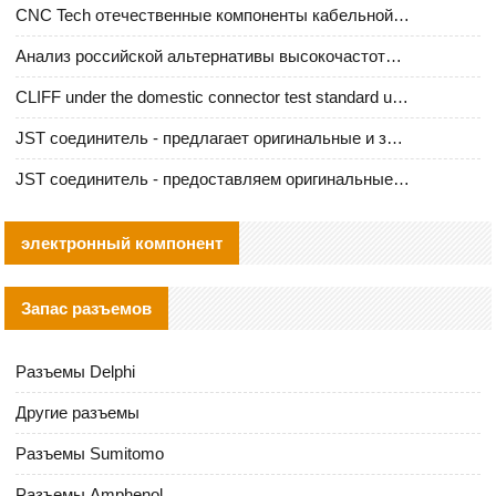
CNC Tech отечественные компоненты кабельной арматуры оценка и руководство по производственному внедрению
Анализ российской альтернативы высокочастотных кабельных колодцев I-PEX
CLIFF under the domestic connector test standard update
JST соединитель - предлагает оригинальные и заменяющие JST NSHR-02V-S соединители
JST соединитель - предоставляем оригинальные JST GHR-09V-S соединители и их аналоги
электронный компонент
Запас разъемов
Разъемы Delphi
Другие разъемы
Разъемы Sumitomo
Разъемы Amphenol