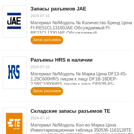
Запасы разъемов JAE
2024-07-10
Материал №/Модель № Количество Бренд Цена
FI-RE51CL13100JAE Обсуждаемый FI-
RE21CL1330JAE Обсуждаемый
HJ1P050MA1R60002000JAE Обсуждаемый IL-
Запас разъемов
AG5-5S-S3C11000JAE Обсуждаемый IL-AG
Разъемы HRS в наличии
2024-07-10
Материал №/Модель № Марка Цена DF13-4S-
1.25C600HRS лицом к лицу DF1B-18DEP-
2.5RC1000HRS лицом к лицу DF62B-6S-
2.2C(11)125HRS лицом к лицу DF80D-30P-
Запас разъемов
0.5SD(51)
Складские запасы разъемов TE
2024-07-10
Материал №/Модель Кол-во Марка Цена
Инвентаризационная таблица 350536-1163128TE