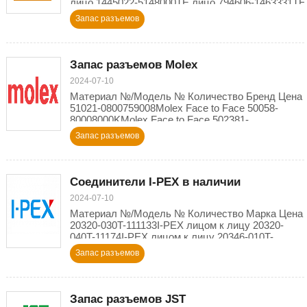
лицо 1445022-5148000TE лицо 794606-1463331TE
лицо 2110989-1589540TE лицо 1123343-1117
Запас разъемов
Запас разъемов Molex
2024-07-10
Материал №/Модель № Количество Бренд Цена
51021-0800759008Molex Face to Face 50058-
80008000KMolex Face to Face 502381-
0000288954Molex Face to Face 51021-
Запас разъемов
100064243Molex
Соединители I-PEX в наличии
2024-07-10
Материал №/Модель № Количество Марка Цена
20320-030T-111133I-PEX лицом к лицу 20320-
040T-11174I-PEX лицом к лицу 20346-010T-
32R65I-PEX лицом к лицу 20346-015T-32R27I-
Запас разъемов
PEX
Запас разъемов JST