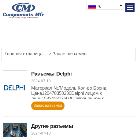
ru
Главная страница
> Запас разъемов
Разъемы Delphi
2024-07-10
Материал №/Модель Кол-во Бренд
Цена120478359280Delphi лицом к
лицу1532498075000Delphi лицом к
лицу120652668480Delphi лицом к
Запас разъемов
лицу153050244000Delphi лицом к лицу12191818
Другие разъемы
2024-07-10