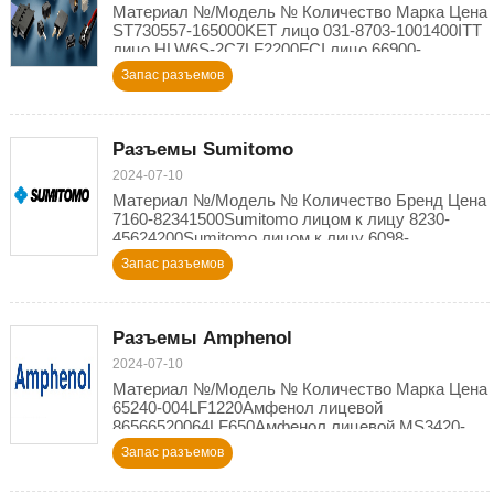
Материал №/Модель № Количество Марка Цена
ST730557-165000KET лицо 031-8703-1001400ITT
лицо HLW6S-2C7LF2200FCI лицо 66900-
240LF558FCI лицо 5915-BK30
Запас разъемов
Разъемы Sumitomo
2024-07-10
Материал №/Модель № Количество Бренд Цена
7160-82341500Sumitomo лицом к лицу 8230-
45624200Sumitomo лицом к лицу 6098-
49791000Sumitomo лицом к лицу 8240-
Запас разъемов
0447500Sumitomo
Разъемы Amphenol
2024-07-10
Материал №/Модель № Количество Марка Цена
65240-004LF1220Амфенол лицевой
86566520064LF650Амфенол лицевой MS3420-
12A1800Амфенол лицевой T3476002199Амфенол
Запас разъемов
лицевой