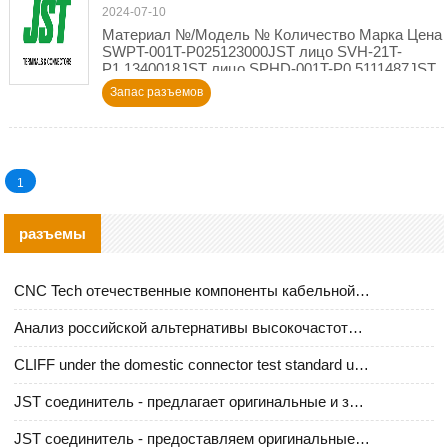
2024-07-10
Материал №/Модель № Количество Марка Цена
SWPT-001T-P025123000JST лицо SVH-21T-
P1.1340018JST лицо SPHD-001T-P0.5111487JST
лицо BM03B-PASS-TFT38
Запас разъемов
1
разъемы
CNC Tech отечественные компоненты кабельной арматуры оценка и руководство по производственному внедрению
Анализ российской альтернативы высокочастотных кабельных колодцев I-PEX
CLIFF under the domestic connector test standard update
JST соединитель - предлагает оригинальные и заменяющие JST NSHR-02V-S соединители
JST соединитель - предоставляем оригинальные JST GHR-09V-S соединители и их аналоги