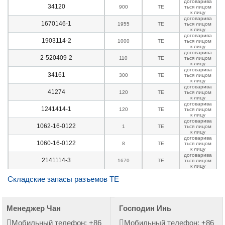
договарива
34120
900
TE
ться лицом
к лицу
договарива
1670146-1
1955
TE
ться лицом
к лицу
договарива
1903114-2
1000
TE
ться лицом
к лицу
договарива
2-520409-2
110
TE
ться лицом
к лицу
договарива
34161
300
TE
ться лицом
к лицу
договарива
41274
120
TE
ться лицом
к лицу
договарива
1241414-1
120
TE
ться лицом
к лицу
договарива
1062-16-0122
1
TE
ться лицом
к лицу
договарива
1060-16-0122
8
TE
ться лицом
к лицу
договарива
2141114-3
1670
TE
ться лицом
к лицу
Складские запасы разъемов TE
Менеджер Чан
Господин Инь
Мобильный телефон: +86
Мобильный телефон: +86