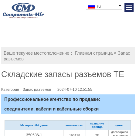
ru
Ваше текучее местоположение：
Главная страница
>
Запас
разъемов
Складские запасы разъемов TE
Категория：Запас разъемов
2024-07-10 12:51:55
Профессиональное агентство по продаже:
соединители, кабели и кабельные сборки
название
Материал/Модель
количество
цены
бренда
договарива
350536-1
163128
TE
ться лицом