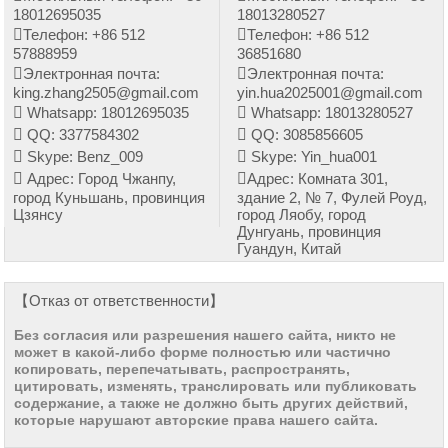
18012695035
18013280527
Телефон: +86 512
Телефон: +86 512
57888959
36851680
Электронная почта:
Электронная почта:
king.zhang2505@gmail.com
yin.hua2025001@gmail.com
Whatsapp: 18012695035
Whatsapp: 18013280527
QQ: 3377584302
QQ: 3085856605
Skype: Benz_009
Skype: Yin_hua001
Адрес: Город Чжанпу,
Адрес: Комната 301,
город Куньшань, провинция
здание 2, № 7, Фулей Роуд,
Цзянсу
город Ляобу, город
Дунгуань, провинция
Гуандун, Китай
【Отказ от ответственности】
Без согласия или разрешения нашего сайта, никто не
может в какой-либо форме полностью или частично
копировать, перепечатывать, распространять,
цитировать, изменять, транслировать или публиковать
содержание, а также не должно быть других действий,
которые нарушают авторские права нашего сайта.