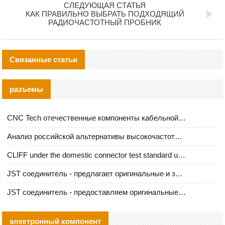
СЛЕДУЮЩАЯ СТАТЬЯ
КАК ПРАВИЛЬНО ВЫБРАТЬ ПОДХОДЯЩИЙ
РАДИОЧАСТОТНЫЙ ПРОБНИК
Связанные статьи
разъемы
CNC Tech отечественные компоненты кабельной арматуры оценка и руководство по производственному внедрению
Анализ российской альтернативы высокочастотных кабельных колодцев I-PEX
CLIFF under the domestic connector test standard update
JST соединитель - предлагает оригинальные и заменяющие JST NSHR-02V-S соединители
JST соединитель - предоставляем оригинальные JST GHR-09V-S соединители и их аналоги
электронный компонент