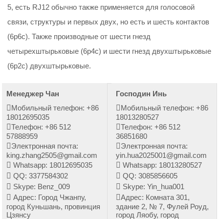
5, есть RJ12 обычно также применяется для голосовой
связи, структуры и первых двух, но есть и шесть контактов
(6p6c). Также производные от шести гнезд
четырехштырьковые (6p4c) и шести гнезд двухштырьковые
(6p2c) двухштырьковые.
Менеджер Чан
Господин Инь
Мобильный телефон: +86
Мобильный телефон: +86
18012695035
18013280527
Телефон: +86 512
Телефон: +86 512
57888959
36851680
Электронная почта:
Электронная почта:
king.zhang2505@gmail.com
yin.hua2025001@gmail.com
Whatsapp: 18012695035
Whatsapp: 18013280527
QQ: 3377584302
QQ: 3085856605
Skype: Benz_009
Skype: Yin_hua001
Адрес: Город Чжанпу,
Адрес: Комната 301,
город Куньшань, провинция
здание 2, № 7, Фулей Роуд,
Цзянсу
город Ляобу, город