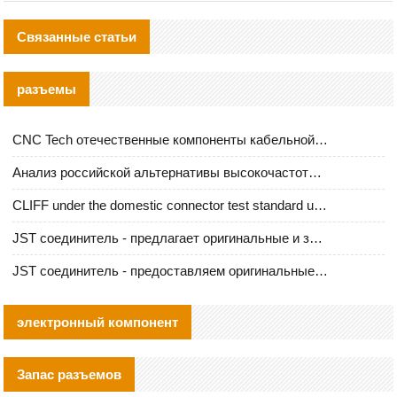
Связанные статьи
разъемы
CNC Tech отечественные компоненты кабельной арматуры оценка и руководство по производственному внедрению
Анализ российской альтернативы высокочастотных кабельных колодцев I-PEX
CLIFF under the domestic connector test standard update
JST соединитель - предлагает оригинальные и заменяющие JST NSHR-02V-S соединители
JST соединитель - предоставляем оригинальные JST GHR-09V-S соединители и их аналоги
электронный компонент
Запас разъемов